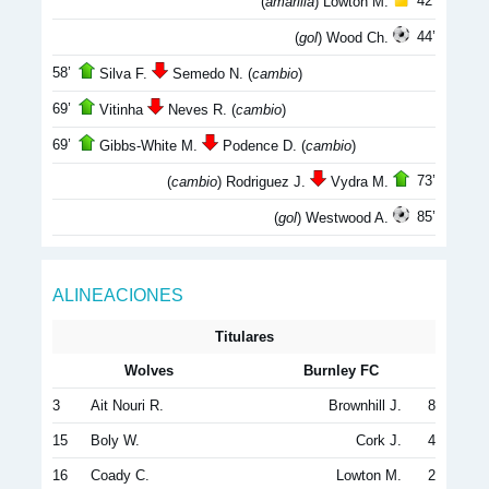
42’
(
amarilla
) Lowton M.
44’
(
gol
) Wood Ch.
58’
Silva F.
Semedo N. (
cambio
)
69’
Vitinha
Neves R. (
cambio
)
69’
Gibbs-White M.
Podence D. (
cambio
)
73’
(
cambio
) Rodriguez J.
Vydra M.
85’
(
gol
) Westwood A.
ALINEACIONES
Titulares
Wolves
Burnley FC
3
Ait Nouri R.
Brownhill J.
8
15
Boly W.
Cork J.
4
16
Coady C.
Lowton M.
2