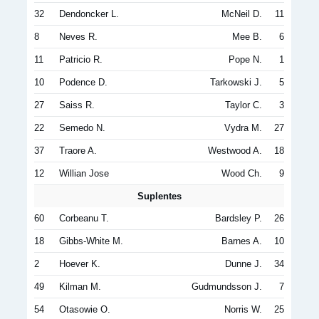
32
Dendoncker L.
McNeil D.
11
8
Neves R.
Mee B.
6
11
Patricio R.
Pope N.
1
10
Podence D.
Tarkowski J.
5
27
Saiss R.
Taylor C.
3
22
Semedo N.
Vydra M.
27
37
Traore A.
Westwood A.
18
12
Willian Jose
Wood Ch.
9
Suplentes
60
Corbeanu T.
Bardsley P.
26
18
Gibbs-White M.
Barnes A.
10
2
Hoever K.
Dunne J.
34
49
Kilman M.
Gudmundsson J.
7
54
Otasowie O.
Norris W.
25