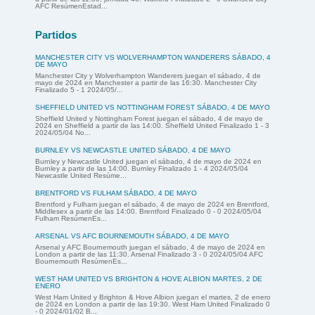
AFC ResúmenEstad...
Partidos
MANCHESTER CITY VS WOLVERHAMPTON WANDERERS SÁBADO, 4
DE MAYO
Manchester City y Wolverhampton Wanderers juegan el sábado, 4 de
mayo de 2024 en Manchester a partir de las 16:30. Manchester City
Finalizado 5 - 1 2024/05/...
SHEFFIELD UNITED VS NOTTINGHAM FOREST SÁBADO, 4 DE MAYO
Sheffield United y Nottingham Forest juegan el sábado, 4 de mayo de
2024 en Sheffield a partir de las 14:00. Sheffield United Finalizado 1 - 3
2024/05/04 No...
BURNLEY VS NEWCASTLE UNITED SÁBADO, 4 DE MAYO
Burnley y Newcastle United juegan el sábado, 4 de mayo de 2024 en
Burnley a partir de las 14:00. Burnley Finalizado 1 - 4 2024/05/04
Newcastle United Resúme...
BRENTFORD VS FULHAM SÁBADO, 4 DE MAYO
Brentford y Fulham juegan el sábado, 4 de mayo de 2024 en Brentford,
Middlesex a partir de las 14:00. Brentford Finalizado 0 - 0 2024/05/04
Fulham ResúmenEs...
ARSENAL VS AFC BOURNEMOUTH SÁBADO, 4 DE MAYO
Arsenal y AFC Bournemouth juegan el sábado, 4 de mayo de 2024 en
London a partir de las 11:30. Arsenal Finalizado 3 - 0 2024/05/04 AFC
Bournemouth ResúmenEs...
WEST HAM UNITED VS BRIGHTON & HOVE ALBION MARTES, 2 DE
ENERO
West Ham United y Brighton & Hove Albion juegan el martes, 2 de enero
de 2024 en London a partir de las 19:30. West Ham United Finalizado 0
- 0 2024/01/02 B...