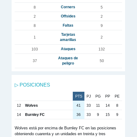
Corners
8
5
Offsides
2
2
Faltas
8
9
Tarjetas
1
2
amarillas
Ataques
103
132
Ataques de
37
50
peligro
▷ POSICIONES
PTS
PJ
PG
PP
PE
12
Wolves
41
33
11
14
8
14
Burnley FC
36
33
9
15
9
Wolves está por encima de Burnley FC en las posiciones
obteniendo cuarenta y un unidades en treinta y tres