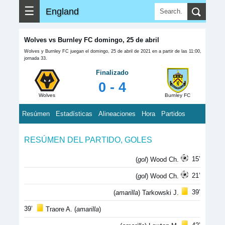
☰
England
Wolves vs Burnley FC domingo, 25 de abril
Wolves y Burnley FC juegan el domingo, 25 de abril de 2021 en a partir de las 11:00,
jornada 33.
Finalizado
0 - 4
Wolves
Burnley FC
Resúmen
Estadísticas
Alineaciones
Hora
Partidos
RESÚMEN DEL PARTIDO, GOLES
15’
(
gol
) Wood Ch.
21’
(
gol
) Wood Ch.
39’
(
amarilla
) Tarkowski J.
39’
Traore A. (
amarilla
)