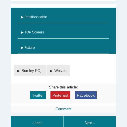
▶ Positions table
▶ TOP Scorers
▶ Fixture
Burnley FC,
Wolves
Share this article:
Twitter
Pinterest
Facebook
Comment
‹ Last
Next ›