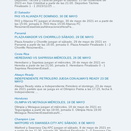
Deportivo Táchira y Caracas juegan el sábado, 25 de noviembre de
2023 en San Cristóbal a partir de las 21:00. Deportivo Táchira
Finalizado 1 - 1 2023/11/25 ...
El Salvador
FAS VS ALIANZA FC DOMINGO, 30 DE MAYO
FAS y Alianza FC juegan el domingo, 30 de mayo de 2021 en a partir de
las 15:00, jornada 0. FAS Hora 15:00 Alianza FC
ResúmenEstadísticasAlineacionesHoraPa...
Panamá
PLAZA AMADOR VS CHORRILLO SÁBADO, 29 DE MAYO
Plaza Amador y Chorrillo juegan el sábado, 29 de mayo de 2021 en
Panamá a partir de las 16:00, jornada 0. Plaza Amador Finalizado 1 - 2
Chorrillo ResúmenEs...
Costa Rica
HEREDIANO VS SAPRISSA MIÉRCOLES, 26 DE MAYO
Herediano y Saprissa juegan el miércoles, 26 de mayo de 2021 en
Heredia a partir de las 21:00, jornada 0. Herediano Finalizado 0 - 1
Saprissa ResúmenEstadí...
Always Ready
INDEPENDIENTE PETROLERO JUEGA CON ALWAYS READY 23 DE
MAYO
Always Ready visita a Independiente Petrolero el domingo, 23 de mayo
de 2021 partido que se juega en el Olímpico Patria a las 17:15, fecha 9.
Independiente ...
Honduras
OLIMPIA VS MOTAGUA MIÉRCOLES, 19 DE MAYO
Olimpia y Motagua juegan el miércoles, 19 de mayo de 2021 en
Tegucigalpa a partir de las 19:00, jornada 0. Olimpia Hora 19:00
Motagua ResúmenEstadísticasAl...
Champion Live
WATFORD VS SWANSEA CITY AFC SÁBADO, 8 DE MAYO
Watford y Swansea City AFC juegan el sábado, 8 de mayo de 2021 en
a partir de las 11:30, jornada 46. Watford Finalizado 2 - 0 Swansea City